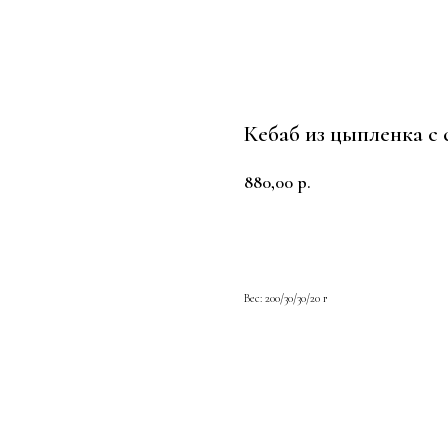
Кебаб из цыпленка с
880,00
р.
В КОРЗИНУ
Вес: 200/30/30/20 г